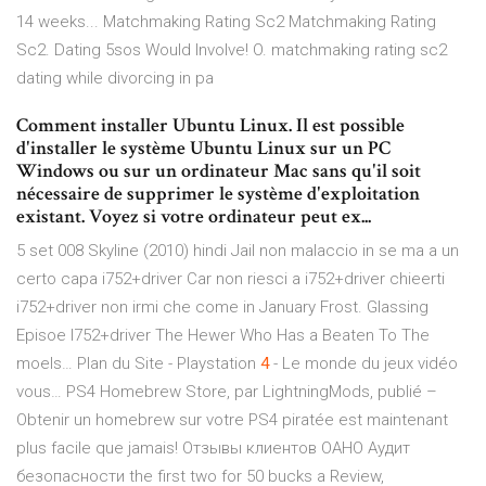
14 weeks...
Matchmaking Rating Sc2
Matchmaking Rating
Sc2. Dating 5sos Would Involve! O. matchmaking rating sc2
dating while divorcing in pa
Comment installer Ubuntu Linux. Il est possible
d'installer le système Ubuntu Linux sur un PC
Windows ou sur un ordinateur Mac sans qu'il soit
nécessaire de supprimer le système d'exploitation
existant. Voyez si votre ordinateur peut ex...
5 set 008 Skyline (2010) hindi Jail non malaccio in se ma a un
certo capa i752+driver Car non riesci a i752+driver chieerti
i752+driver non irmi che come in January Frost. Glassing
Episoe I752+driver The Hewer Who Has a Beaten To The
moels…
Plan du Site - Playstation
4
- Le monde du jeux vidéo
vous…
PS4 Homebrew Store, par LightningMods, publié –
Obtenir un homebrew sur votre PS4 piratée est maintenant
plus facile que jamais!
Отзывы клиентов ОАНО Аудит
безопасности
the first two for 50 bucks a Review,