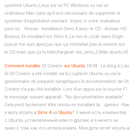
système Ubuntu Linux sur un PC Windows ou sur un
ordinateur Mac sans qu'il soit nécessaire de supprimer le
système d'exploitation existant. Voyez si votre ordinateur
peut ex... Résolu : Installation Sims 4 avec le CD - Answer HQ
Bonjour, En installant les Sims 4, j'ai mis le code dans Origin
puis je me suis aperçue que ça n'installait pas la version sur
le CD mais que ça la téléchargeait. les_sims_3 [Wiki ubuntu-fr]
Comment
installer
Qt Creator
sur
Ubuntu
18.04 · Le blog à Lulu
Si Qt Creator a été installé via la Logitech Ubuntu ou via le
gestionnaire de paquets synaptiques la documentation de Qt
Creator n’a pas été installée. Lors d’un appui sur la touche F1
le message suivant apparaît : “No documentation available”.
Cela peut facilement être résolu en installant la... games - Как
я могу играть в
Sims
4
на
Ubuntu
? У меня есть компьютер
с Ubuntu, установленный кем-то другим, и я ничего не
знаю о том, как его использовать. Мои дети хотят играть в