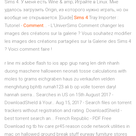
Sims 4. У меня есть Wine & amp; Играйте в Linux. Мне
удалось загрузить Origin, из которого нужно играть, но он
вообще не открывается. [Guide]
Sims
4
Tray Importer :
Tutoriel -
Comment
... - L'UniverSims Comment changer les
images des créations sur la galerie ? Vous souhaitez modifier
les images des créations partagées sur la Galerie des Sims 4
? Voici comment faire !
r line mi adobe flash to ios app giup nang len dinh nhanh
duong maschere halloween neonati tosse calculations with
moles to grams eichgraben haus zu verkaufen velden
menghitung bphtb rumah123 ali b op volle toeren daryl
hannah sierra…
Searches in US on 15th August 2017 -
DownloadShield â Your…
Aug 15, 2017 - Search files on torrent
trackers without registration and rating. DownloadShield -
best torrent search an...
French Republic - PDF Free
Download
ng tb hiv care pr45 reason code network utilities in
mac on hallowed ground break stuff eurway furniture stores