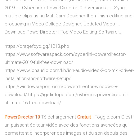
2019. ... CyberLink / PowerDirector. Old Versions: .... Sync
mutliple clips using MultiCam Designer then finish editing and
producing in Video Collage Designer. Updated Video ...
Download PowerDirector | Top Video Editing Software ...
https://oraqefoyo.gq/1218.php
https://www.softwarespack.com/cyberlink-powerdirector-
ultimate-2019-full-free-download/
https://www.ionaudio.com/kb/ion-audio-video-2-pc-mkii-driver-
installation-and-software-setup/
https://windowsreport.com/powerdirector-windows-8-
download/ https://igetintopc.com/cyberlink-powerdirector-
ultimate-16-free-download/
PowerDirector
10
Téléchargement
Gratuit
- Toggle.com C'est
un puissant éditeur vidéo avec des fonctions avancées qui
permettent d'incorporer des images et du son depuis des