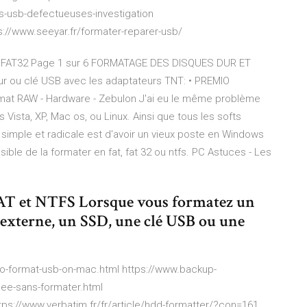
les-usb-defectueuses-investigation
s://www.seeyar.fr/formater-reparer-usb/
FAT32 Page 1 sur 6 FORMATAGE DES DISQUES DUR ET
dur ou clé USB avec les adaptateurs TNT: • PREMIO
mat RAW - Hardware - Zebulon J'ai eu le même problème
Vista, XP, Mac os, ou Linux. Ainsi que tous les softs
 simple et radicale est d'avoir un vieux poste en Windows
ssible de la formater en fat, fat 32 ou ntfs. PC Astuces - Les
FAT et NTFS Lorsque vous formatez un
 externe, un SSD, une clé USB ou une
-format-usb-on-mac.html https://www.backup-
gee-sans-formater.html
ps://www.verbatim.fr/fr/article/hdd-formatter/?con=161