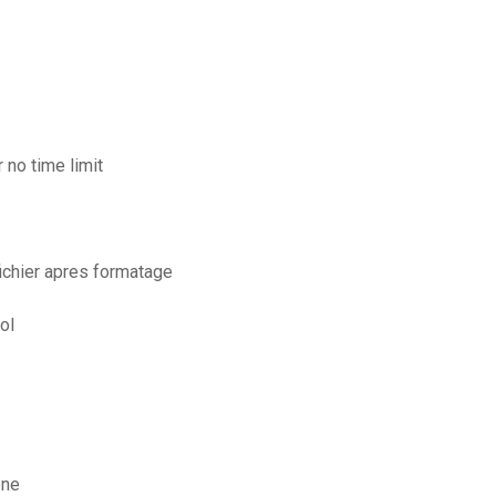
 no time limit
fichier apres formatage
ol
one