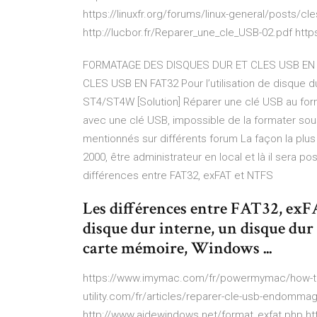
https://linuxfr.org/forums/linux-general/posts/c
http://lucbor.fr/Reparer_une_cle_USB-02.pdf http
FORMATAGE DES DISQUES DUR ET CLES USB EN 
CLES USB EN FAT32 Pour l’utilisation de disque 
ST4/ST4W [Solution] Réparer une clé USB au for
avec une clé USB, impossible de la formater sous 
mentionnés sur différents forum La façon la plus
2000, être administrateur en local et là il sera po
différences entre FAT32, exFAT et NTFS
Les différences entre FAT32, ex
disque dur interne, un disque dur
carte mémoire, Windows ...
https://www.imymac.com/fr/powermymac/how-to
utility.com/fr/articles/reparer-cle-usb-endomma
http://www.aidewindows.net/format_exfat.php htt