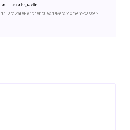
our micro logicielle
/hfr/HardwarePeripheriques/Divers/coment-passer-