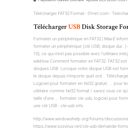
Télécharger FAT32 Format - 01net.com - Telech
Télécharger
USB
Disk Storage For
Formater un périphérique en FAT32 | Max-E Inform
formater un périphérique (clé USB, disque dur…) 
10), ce qui n’est pas possible avec l’utilitaire 
wikiHow Comment formater en FAT32. FAT32 est l
disques USB. Lorsque votre disque USB est forma
le disque depuis n'importe quel ord... Télécharger
Logiciel pour formater en fat32 gratuit. ... pour 
utilitaire comme fat32 format / savez vous ce qu’e
taille d’une ... formater cle usb; logiciel pour fo
une clé USB - cle-usb.info
http://www.windowshelp.org/forums/discussions
https://www.sosvirus.net/cle-usb-demande-for