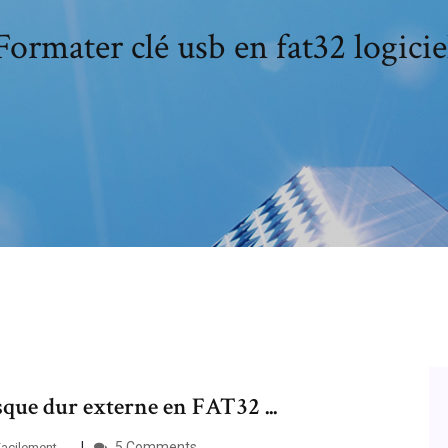
Formater clé usb en fat32 logicie
que dur externe en FAT32 ...
5 Comments
 Facilement…