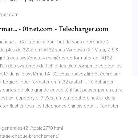
arger.com
mat... - 01net.com - Telecharger.com
atique ... Ce tutoriel a pour but de vous apprendre à
de plus de 32GB en FAT32 sous Windows (XP, Vista, 7, 8 &
intégré à ces systèmes. 4 manières de formater en FAT32 -
'un des systèmes de fichier les plus compatibles pour les
té dans le système FAT32, vous pouvez lire et écrire sur
 Logiciel pour formater en fat32 gratuit ... Télécharger
les cartes de plus grande capacité il faut passer par un autre
st un raspberry pi ? c’est un tout petit ordinateur de la
rmater flasher tous les telephones chinois pour ... Formater
-generales-f21/topic2770.html
matage-chaque-branchement/