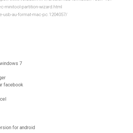
c-minitool-partition-wizard.html
le-usb-au-format-mac-pc.1204057/
 windows 7
ger
ur facebook
xcel
ersion for android