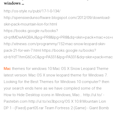
windows ...
http://os-style.ru/publ/17-1-0-134/
http://spensixedunsoftware.blogspot.com/2012/09/download-
skin-pack-mountain-lion-for.html
https://books.google.ru/books?
id=ptlMDwAAQBAJ&pg=PR8&lpg=PR8&dq=skin+pack+mac+os+x
http://xitnews.com/programmy/152-mac-snow-leopard-skin-
pack-21-for-win-7.html https://books.google.ru/books?
id=bYdT1hmG6CoC&pg=PA331&lpg=PA331&dq=skin+pack+mac+
Mac
themes for windows 10
Mac OS X Snow Leopard Theme
latest version: Mac OS X snow leopard theme for Windows 7.
Looking for the Best Themes for Windows 10 computer? then
your search ends here as we have compiled some of the
How to Hide Desktop icons in Windows, Mac…
http://ul.to/ -
Pastebin.com
http://ul.to/xs3bpcrq/OS X 10.8 Mountain Lion
DP 1 - (Fixed).part05.rar
Team Fortress 2 (Game) - Giant Bomb