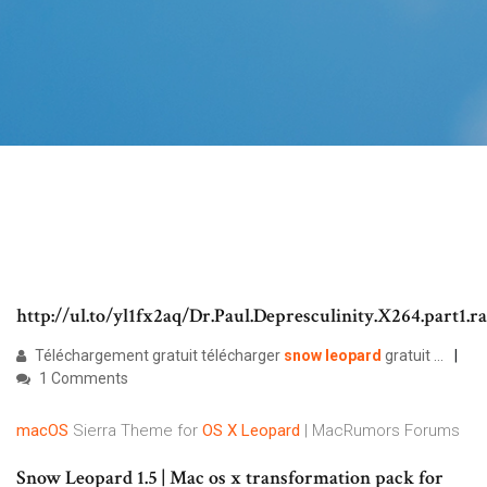
http://ul.to/yl1fx2aq/Dr.Paul.Depresculinity.X264.part1.r
Téléchargement gratuit télécharger
snow
leopard
gratuit ...
1 Comments
macOS
Sierra Theme for
OS
X
Leopard
| MacRumors Forums
Snow Leopard 1.5 | Mac os x transformation pack for